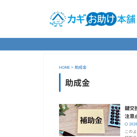
HOME
>
助成金
助成金
鍵交
注意
202
このよ