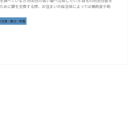
を調べている方 防犯性の高い鍵へ交換したい方 自宅の防犯性能を
ために鍵を交換する際、お住まいの自治体によっては補助金や助
ギ交換・取付・修理