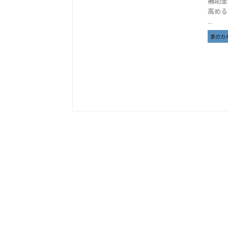
補助金
高める
...
家のカ