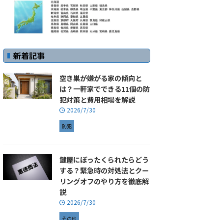
新着記事
空き巣が嫌がる家の傾向と
は？一軒家でできる11個の防
犯対策と費用相場を解説
2026/7/30
防犯
鍵屋にぼったくられたらどう
する？緊急時の対処法とクー
リングオフのやり方を徹底解
説
2026/7/30
その他