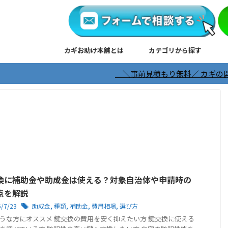
カギお助け本舗とは
カテゴリから探す
＼事前見積もり無料／ カギの開錠・修正・
換に補助金や助成金は使える？対象自治体や申請時の
点を解説
6/7/23
助成金
,
種類
,
補助金
,
費用相場
,
選び方
うな方にオススメ 鍵交換の費用を安く抑えたい方 鍵交換に使える