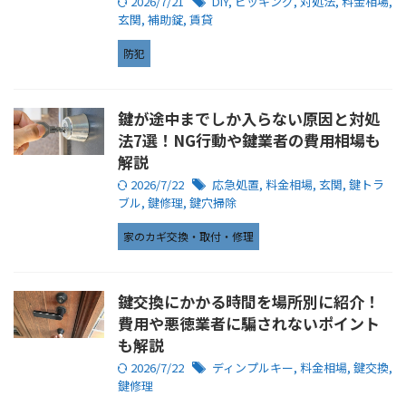
2026/7/21
DIY
,
ピッキング
,
対処法
,
料金相場
,
玄関
,
補助錠
,
賃貸
防犯
鍵が途中までしか入らない原因と対処
法7選！NG行動や鍵業者の費用相場も
解説
2026/7/22
応急処置
,
料金相場
,
玄関
,
鍵トラ
ブル
,
鍵修理
,
鍵穴掃除
家のカギ交換・取付・修理
鍵交換にかかる時間を場所別に紹介！
費用や悪徳業者に騙されないポイント
も解説
2026/7/22
ディンプルキー
,
料金相場
,
鍵交換
,
鍵修理