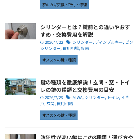
家のカギ交換・取付・修理
シリンダーとは？錠前との違いやおす
すめ・交換費用を解説
2026/7/22
シリンダー
,
ディンプルキー
,
ピン
シリンダー
,
費用相場
,
錠前
オススメの鍵・種類
鍵の種類を徹底解説！玄関・窓・トイ
レの鍵の種類と交換費用の目安
2026/7/23
MIWA
,
シリンダー
,
トイレ
,
引き
戸
,
玄関
,
費用相場
オススメの鍵・種類
防犯性が高い鍵はこの8種類！選び方や