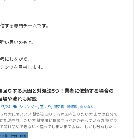
信する専門チームです。
強い思いのもと、
考にしながら、
テンツを目指します。
空回りする原因と対処法5つ！業者に依頼する場合の
相場や流れも解説
6/7/24
シリンダー
,
空回り
,
鍵交換
,
鍵修理
,
開かない
うな方にオススメ 鍵が空回りする原因を知りたい方 まずは自分で
対処法を試したい方 鍵業者に依頼するべきか迷っている方 鍵が空
て開け閉めできないと焦ってしまいますよね。 しかし分解した ...
ギ交換・取付・修理