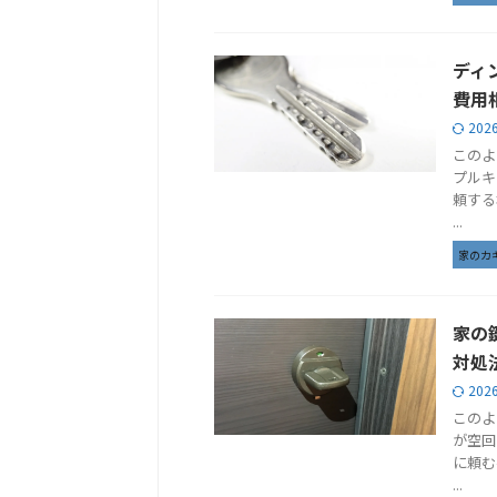
ディ
費用
202
このよ
プルキ
頼する
...
家のカ
家の
対処
202
このよ
が空回
に頼む
...