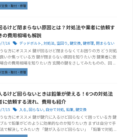
ギ交換・取付・修理
回るけど閉まらない原因とは？対処法や業者に依頼す
きの費用相場も解説
6/7/16
デッドボルト
,
対処法
,
空回り
,
鍵交換
,
鍵修理
,
閉まらない
うな方にオススメ 鍵が回るけど閉まらなくてお困りの方 どう対処
良いか焦っている方 鍵が閉まらない原因を知りたい方 鍵業者に依
場合の費用相場を知りたい方 玄関の鍵をさしてみたものの、回 ...
ギ交換・取付・修理
入るけど回らないときは鉛筆が使える！6つの対処法
者に依頼する流れ、費用も紹介
6/7/15
入る
,
回らない
,
自分で対処
,
鉛筆
,
鍵交換
うな方にオススメ 鍵が鍵穴に入るけど回らなくて困っている方 鍵
ブルで鉛筆がどのように効果的なのか知りたい方 まずは自分で手
法で解決してみたい方 「鍵が入るけど回らない」 「鉛筆で対処 ...