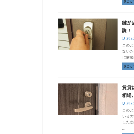
家のカ
鍵が
説！
202
このよ
ないた
に依頼
家のカ
賃貸
相場
202
このよ
いる方
した際
...