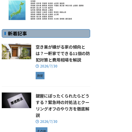
新着記事
空き巣が嫌がる家の傾向と
は？一軒家でできる11個の防
犯対策と費用相場を解説
2026/7/30
防犯
鍵屋にぼったくられたらどう
する？緊急時の対処法とクー
リングオフのやり方を徹底解
説
2026/7/30
その他