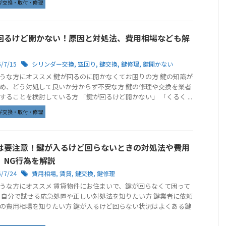
ギ交換・取付・修理
回るけど開かない！原因と対処法、費用相場なども解
6/7/15
シリンダー交換
,
空回り
,
鍵交換
,
鍵修理
,
鍵開かない
うな方にオススメ 鍵が回るのに開かなくてお困りの方 鍵の知識が
め、どう対処して良いか分からず不安な方 鍵の修理や交換を業者
することを検討している方 「鍵が回るけど開かない」 「くるく ...
ギ交換・取付・修理
は要注意！鍵が入るけど回らないときの対処法や費用
、NG行為を解説
6/7/24
費用相場
,
賃貸
,
鍵交換
,
鍵修理
うな方にオススメ 賃貸物件にお住まいで、鍵が回らなくて困って
 自分で試せる応急処置や正しい対処法を知りたい方 鍵業者に依頼
の費用相場を知りたい方 鍵が入るけど回らない状況はよくある鍵