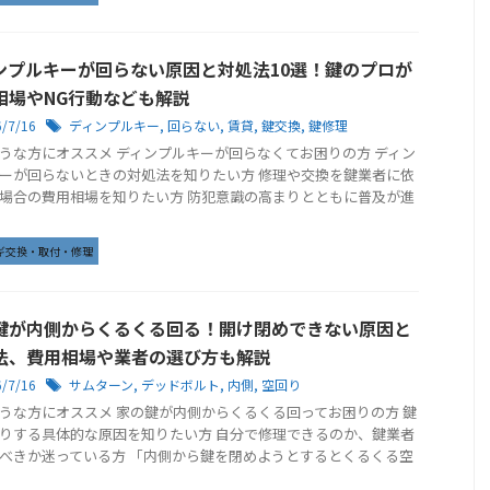
ンプルキーが回らない原因と対処法10選！鍵のプロが
相場やNG行動なども解説
6/7/16
ディンプルキー
,
回らない
,
賃貸
,
鍵交換
,
鍵修理
うな方にオススメ ディンプルキーが回らなくてお困りの方 ディン
ーが回らないときの対処法を知りたい方 修理や交換を鍵業者に依
場合の費用相場を知りたい方 防犯意識の高まりとともに普及が進
ギ交換・取付・修理
鍵が内側からくるくる回る！開け閉めできない原因と
法、費用相場や業者の選び方も解説
6/7/16
サムターン
,
デッドボルト
,
内側
,
空回り
うな方にオススメ 家の鍵が内側からくるくる回ってお困りの方 鍵
りする具体的な原因を知りたい方 自分で修理できるのか、鍵業者
べきか迷っている方 「内側から鍵を閉めようとするとくるくる空