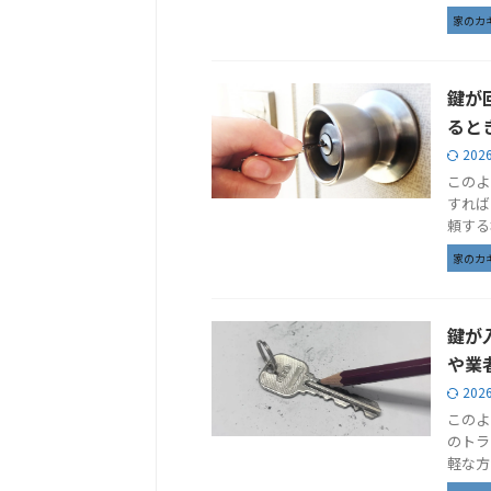
家のカ
鍵が
ると
202
このよ
すれば
頼する
家のカ
鍵が
や業
202
このよ
のトラ
軽な方