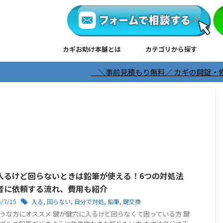
カギお助け本舗とは
カテゴリから探す
＼事前見積もり無料／ カギの開錠・修正・交換は日
入るけど回らないときは鉛筆が使える！6つの対処法
者に依頼する流れ、費用も紹介
6/7/15
入る
,
回らない
,
自分で対処
,
鉛筆
,
鍵交換
うな方にオススメ 鍵が鍵穴に入るけど回らなくて困っている方 鍵