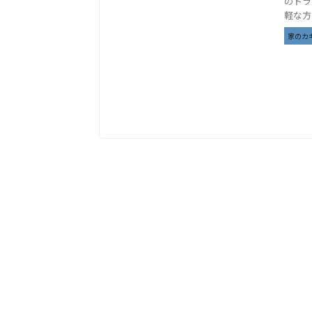
のトラ
軽な方
家のカ