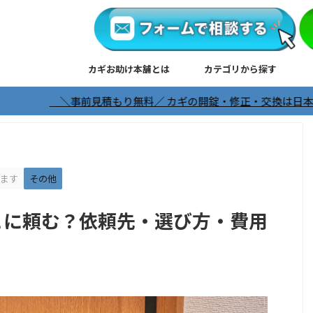
カギお助け本舗とは
カテゴリから探す
見積もり無料／ カギの開錠・修正・交換は日本全国対応※沖縄、離島
ます
その他
こに頼む？依頼先・選び方・費用