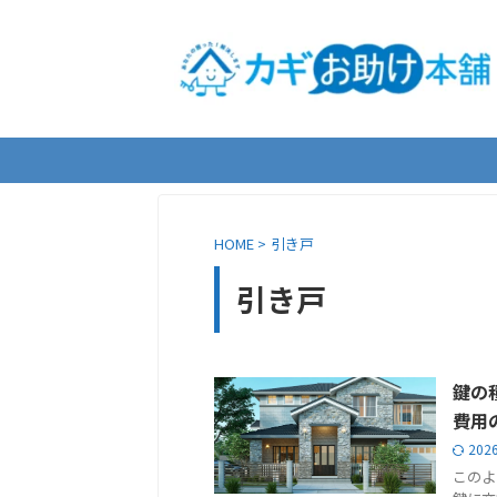
HOME
>
引き戸
引き戸
鍵の
費用
202
このよ