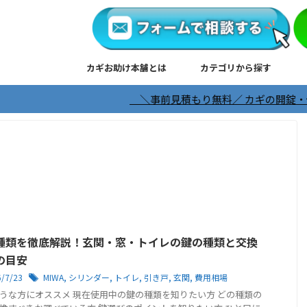
カギお助け本舗とは
カテゴリから探す
＼事前見積もり無料／ カギの開錠・修正・交換は
種類を徹底解説！玄関・窓・トイレの鍵の種類と交換
の目安
6/7/23
MIWA
,
シリンダー
,
トイレ
,
引き戸
,
玄関
,
費用相場
うな方にオススメ 現在使用中の鍵の種類を知りたい方 どの種類の