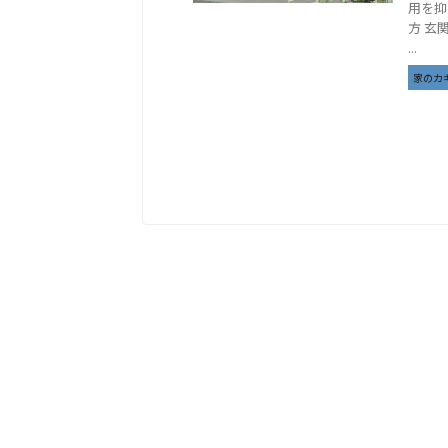
用を抑
方 玄
...
家のカ