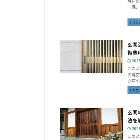
鍵に交
「鍵」
...
オスス
玄関
換費
202
このよ
の鍵交
き戸の
オスス
玄関
法を
202
このよ