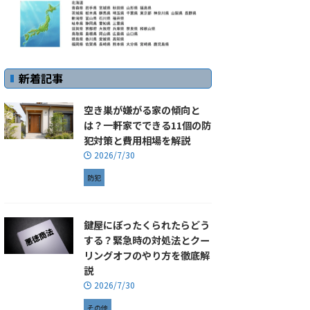
新着記事
空き巣が嫌がる家の傾向と
は？一軒家でできる11個の防
犯対策と費用相場を解説
2026/7/30
防犯
鍵屋にぼったくられたらどう
する？緊急時の対処法とクー
リングオフのやり方を徹底解
説
2026/7/30
その他