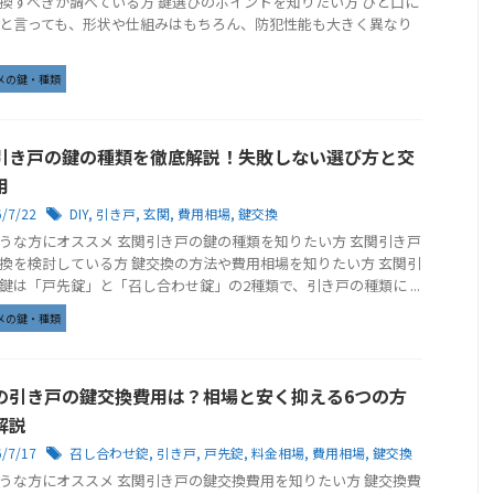
換すべきか調べている方 鍵選びのポイントを知りたい方 ひと口に
と言っても、形状や仕組みはもちろん、防犯性能も大きく異なり
メの鍵・種類
引き戸の鍵の種類を徹底解説！失敗しない選び方と交
用
6/7/22
DIY
,
引き戸
,
玄関
,
費用相場
,
鍵交換
うな方にオススメ 玄関引き戸の鍵の種類を知りたい方 玄関引き戸
換を検討している方 鍵交換の方法や費用相場を知りたい方 玄関引
鍵は「戸先錠」と「召し合わせ錠」の2種類で、引き戸の種類に ...
メの鍵・種類
の引き戸の鍵交換費用は？相場と安く抑える6つの方
解説
6/7/17
召し合わせ錠
,
引き戸
,
戸先錠
,
料金相場
,
費用相場
,
鍵交換
うな方にオススメ 玄関引き戸の鍵交換費用を知りたい方 鍵交換費