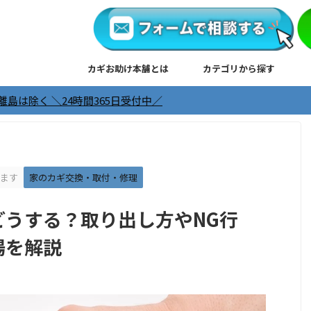
カギお助け本舗とは
カテゴリから探す
時間365日受付中／
ます
家のカギ交換・取付・修理
どうする？取り出し方やNG行
場を解説