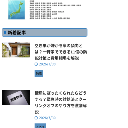
新着記事
空き巣が嫌がる家の傾向と
は？一軒家でできる11個の防
犯対策と費用相場を解説
2026/7/30
防犯
鍵屋にぼったくられたらどう
する？緊急時の対処法とクー
リングオフのやり方を徹底解
説
2026/7/30
その他